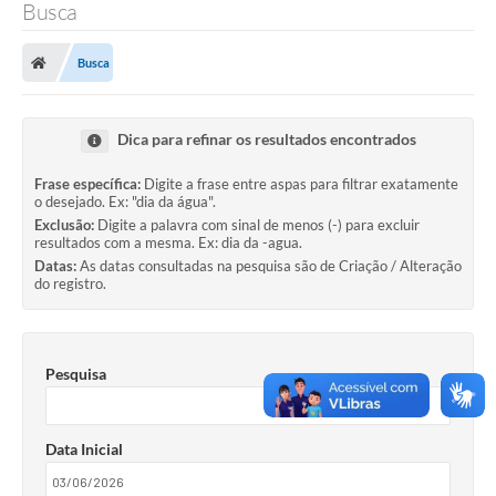
Busca
LEI GERAL DE PROTEÇÃO DE DADOS
Busca
CONSELHOS MUNICIPAIS
CONTROLE INTERNO
Dica para refinar os resultados encontrados
TAC´S PROMOTORIA/MPF
Frase específica:
Digite a frase entre aspas para filtrar exatamente
Planos Municipais
o desejado. Ex: "dia da água".
Exclusão:
Digite a palavra com sinal de menos (-) para excluir
Secretarias
resultados com a mesma. Ex: dia da -agua.
Datas:
As datas consultadas na pesquisa são de Criação / Alteração
do registro.
A Nossa Cidade
Notícias
Pesquisa
Carta de Serviços
Audiências Públicas
Data Inicial
Ouvidoria