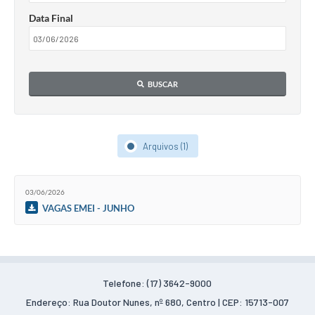
Contas Públicas
Data Final
Legislação
Editais
BUSCAR
Links
Telefones Úteis
Emprega
Arquivos (1)
A Prefeitura
03/06/2026
SIC/eSIC
VAGAS EMEI - JUNHO
Contato
Telefone: (17) 3642-9000
Endereço: Rua Doutor Nunes, nº 680, Centro | CEP: 15713-007