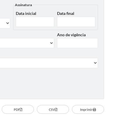
Assinatura
Data inicial
Data final
Ano de vigência
PDF
CSV
Imprimir