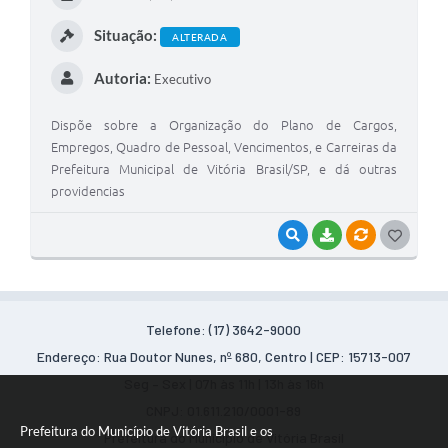
Situação:
ALTERADA
Autoria:
Executivo
Dispõe sobre a Organização do Plano de Cargos,
Empregos, Quadro de Pessoal, Vencimentos, e Carreiras da
Prefeitura Municipal de Vitória Brasil/SP, e dá outras
providencias
VISUALIZAR
BAIXAR
VÍNCULOS
G
O
S
Telefone: (17) 3642-9000
T
Endereço: Rua Doutor Nunes, nº 680, Centro | CEP: 15713-007
E
Seg – Sex | 07h às 11h | 13h às 16h
I
CNPJ: 01.611.210/0001-89
Prefeitura do Município de Vitória Brasil e os
Prefeitura do Município de Vitória Brasil