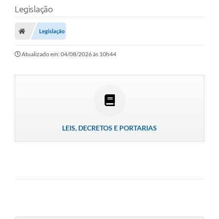
Legislação
LEI GERAL DE PROTEÇÃO DE DADOS
CONSELHOS MUNICIPAIS
Legislação
CONTROLE INTERNO
Atualizado em: 04/08/2026 às 10h44
TAC´S PROMOTORIA/MPF
Planos Municipais
Secretarias
A Nossa Cidade
LEIS, DECRETOS E PORTARIAS
Notícias
Carta de Serviços
Audiências Públicas
Ouvidoria