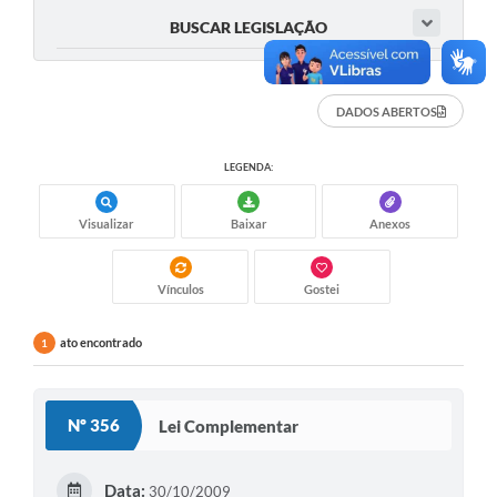
Contas Públicas
BUSCAR LEGISLAÇÃO
Legislação
Editais
DADOS ABERTOS
Links
LEGENDA:
Telefones Úteis
Visualizar
Baixar
Anexos
Emprega
A Prefeitura
Vínculos
Gostei
SIC/eSIC
ato encontrado
1
Contato
Nº 356
Lei Complementar
Data:
30/10/2009