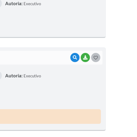
Autoria:
Executivo
S
T
E
I
VISUALIZAR
BAIXAR
G
O
Autoria:
Executivo
S
T
E
I