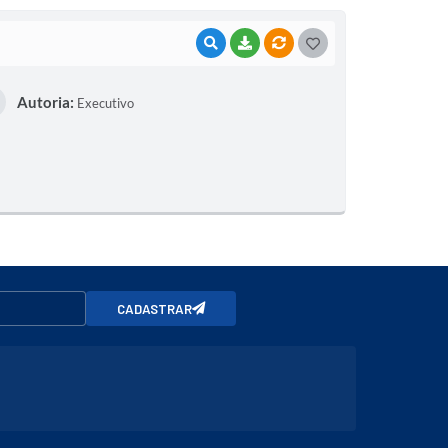
VISUALIZAR
BAIXAR
VÍNCULOS
G
O
Autoria:
Executivo
S
T
E
I
CADASTRAR