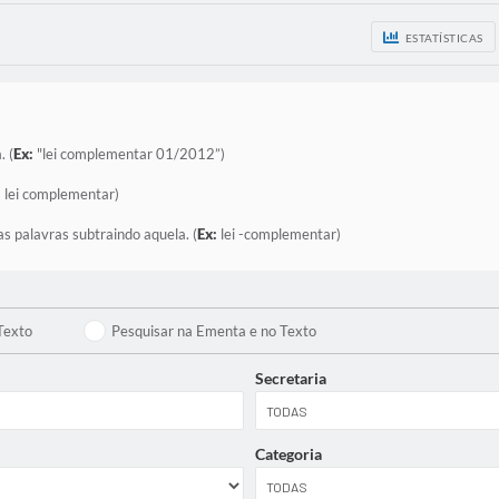
ESTATÍSTICAS
. (
Ex:
"lei complementar 01/2012”)
:
lei complementar)
as palavras subtraindo aquela. (
Ex:
lei -complementar)
Texto
Pesquisar na Ementa e no Texto
Secretaria
Categoria