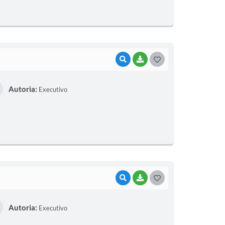
E
I
VISUALIZAR
BAIXAR
G
O
Autoria:
Executivo
S
T
E
I
VISUALIZAR
BAIXAR
G
O
Autoria:
Executivo
S
T