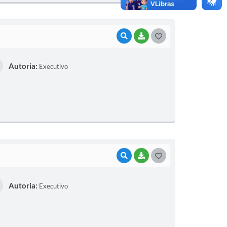
VISUALIZAR
BAIXAR
G
O
Autoria:
Executivo
S
T
E
I
VISUALIZAR
BAIXAR
G
O
Autoria:
Executivo
S
T
E