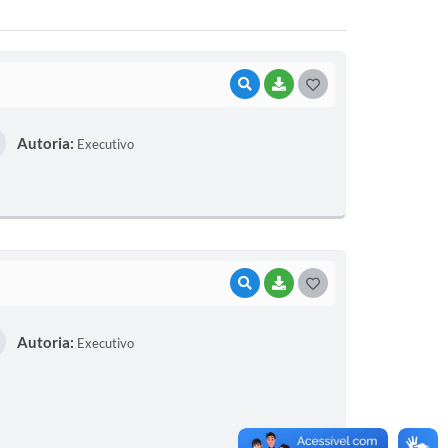
VISUALIZAR
BAIXAR
G
O
Autoria:
Executivo
S
T
E
I
VISUALIZAR
BAIXAR
G
O
Autoria:
Executivo
S
T
E
I