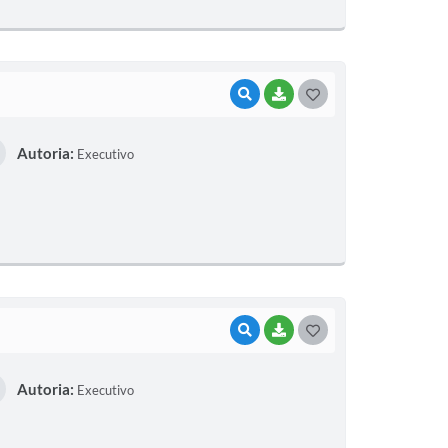
I
VISUALIZAR
BAIXAR
G
O
Autoria:
Executivo
S
T
E
I
VISUALIZAR
BAIXAR
G
O
Autoria:
Executivo
S
T