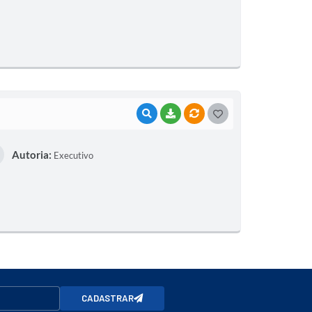
T
E
I
VISUALIZAR
BAIXAR
VÍNCULOS
G
O
Autoria:
Executivo
S
T
E
I
CADASTRAR