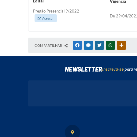
Edital
Vigência
Pregão Presencial 9/2022
De 29/04/202
Acessar
COMPARTILHAR
FACEBOOK
MESSENGER
TWITTER
WHATSAPP
OUTRAS
NEWSLETTER
Inscreva-se
para r