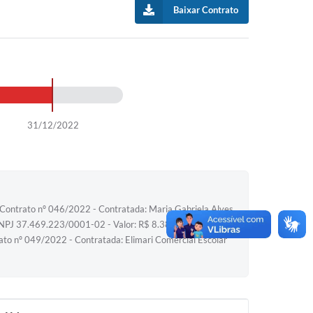
Baixar Contrato
31/12/2022
Contrato nº 046/2022 - Contratada: Maria Gabriela Alves
 CNPJ 37.469.223/0001-02 - Valor: R$ 8.381,31 / Contrato
to nº 049/2022 - Contratada: Elimari Comercial Escolar