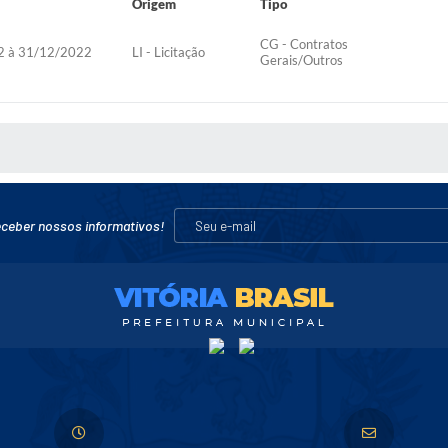
Origem
Tipo
CG - Contratos
2 à 31/12/2022
LI - Licitação
Gerais/Outros
 MÍDIAS
eceber nossos informativos!