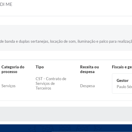
DI ME
banda e duplas sertanejas, locação de som, iluminação e palco para realização
Categoria do
Tipo
Receita ou
Fiscais e g
processo
despesa
CST - Contrato de
Gestor
Serviços de
Serviços
Despesa
Paulo Sé
Terceiros
 MÍDIAS