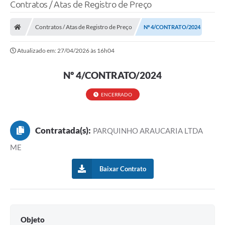
Contratos / Atas de Registro de Preço
LEI GERAL DE PROTEÇÃO DE DADOS
Contratos / Atas de Registro de Preço
Nº 4/CONTRATO/2024
CONSELHOS MUNICIPAIS
Atualizado em: 27/04/2026 às 16h04
CONTROLE INTERNO
TAC´S PROMOTORIA/MPF
Nº 4/CONTRATO/2024
Planos Municipais
ENCERRADO
Secretarias
Contratada(s):
A Nossa Cidade
PARQUINHO ARAUCARIA LTDA
ME
Notícias
Baixar Contrato
Carta de Serviços
Audiências Públicas
Ouvidoria
Objeto