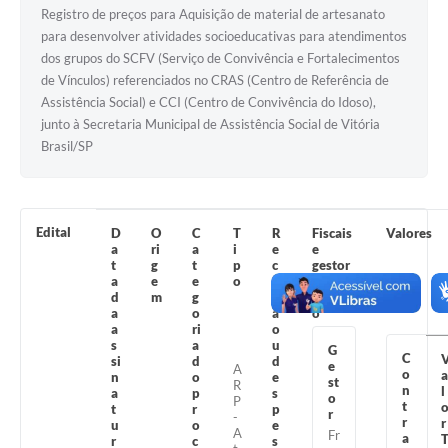
Contas Públicas
Registro de preços para Aquisição de material de artesanato
para desenvolver atividades socioeducativas para atendimentos
Legislação
dos grupos do SCFV (Serviço de Convivência e Fortalecimentos
de Vínculos) referenciados no CRAS (Centro de Referência de
Editais
Assistência Social) e CCI (Centro de Convivência do Idoso),
junto à Secretaria Municipal de Assistência Social de Vitória
Links
Brasil/SP
Telefones Úteis
Emprega
Edital
D
O
C
T
R
Fiscais
Valores
A Prefeitura
a
ri
a
i
e
e
t
g
t
p
c
gestor
a
e
e
o
e
es do
SIC/eSIC
d
m
g
it
contrat
a
o
a
o
Contato
a
ri
o
s
a
u
G
C
si
d
d
e
A
o
a
n
o
e
st
R
n
l
a
p
s
o
P
t
t
r
p
r
-
r
r
u
o
e
A
Fr
a
r
c
s