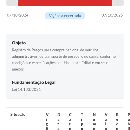
Contas Públicas
Legislação
07/10/2024
07/10/2025
Vigência encerrada
Editais
Links
Objeto
Telefones Úteis
Registro de Preços para compra nacional de veículos
administrativos, de transporte de pessoal e de carga, conforme
Emprega
condições e especificações contidas neste Edital e em seus
anexos
A Prefeitura
Fundamentação Legal
SIC/eSIC
Lei 14.133/2021
Contato
Situação
V
D
C
T
N
V
R
P
i
a
a
i
ú
a
e
u
g
t
t
p
m
l
c
b
ê
a
e
o
e
o
e
li