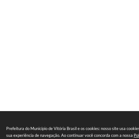
Prefeitura do Município de Vitória Brasil e os cookies: nosso site usa cooki
sua experiência de navegação. Ao continuar você concorda com a nossa
Po