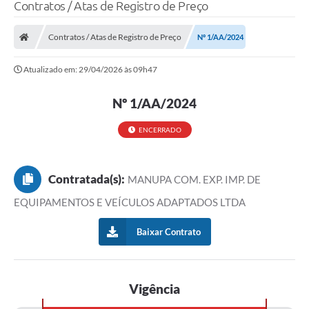
Contratos / Atas de Registro de Preço
LEI GERAL DE PROTEÇÃO DE DADOS
Contratos / Atas de Registro de Preço
Nº 1/AA/2024
CONSELHOS MUNICIPAIS
Atualizado em: 29/04/2026 às 09h47
CONTROLE INTERNO
TAC´S PROMOTORIA/MPF
Nº 1/AA/2024
Planos Municipais
ENCERRADO
Secretarias
Contratada(s):
A Nossa Cidade
MANUPA COM. EXP. IMP. DE
EQUIPAMENTOS E VEÍCULOS ADAPTADOS LTDA
Notícias
Baixar Contrato
Carta de Serviços
Audiências Públicas
Vigência
Ouvidoria