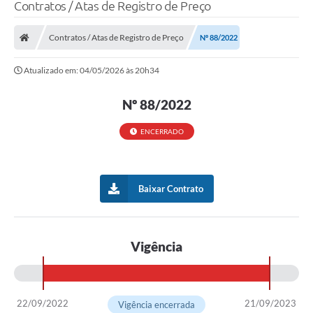
Contratos / Atas de Registro de Preço
LEI GERAL DE PROTEÇÃO DE DADOS
Contratos / Atas de Registro de Preço
Nº 88/2022
CONSELHOS MUNICIPAIS
Atualizado em: 04/05/2026 às 20h34
CONTROLE INTERNO
TAC´S PROMOTORIA/MPF
Nº 88/2022
Planos Municipais
ENCERRADO
Secretarias
A Nossa Cidade
Baixar Contrato
Notícias
Carta de Serviços
Vigência
Audiências Públicas
Ouvidoria
22/09/2022
21/09/2023
Vigência encerrada