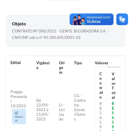
Contas Públicas
Legislação
Objeto
Editais
CONTRATO Nº 088/2022 - GENTE SEGURADORA S.A. -
Links
CNPJ/MF sob o nº 90.180.605/0001-02
Telefones Úteis
Emprega
Edital
Vigênci
Ori
Tipo
Valores
a
ge
A Prefeitura
m
C
V
o
al
SIC/eSIC
n
or
tr
T
Pregão
at
ot
Contato
CG -
Presencia
o
al
De
Contra
l
R
R
22/09/
LI -
tos
19/2022
$
$
2022 à
Lici
Gerais
5
5
21/09/
taç
/Outro
Acess
6.
6.
2023
ão
s
ar
5
5
9
9