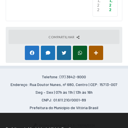
1,
1,
2
2
2
2
COMPARTILHAR
Telefone: (17) 3642-9000
Endereço: Rua Doutor Nunes, nº 680, Centro | CEP: 15713-007
Seg – Sex | 07h às 11h | 13h às 16h
CNPJ: 01.611.210/0001-89
Prefeitura do Município de Vitória Brasil
Versão do Sistema:
3.5.3 - 19/06/2026