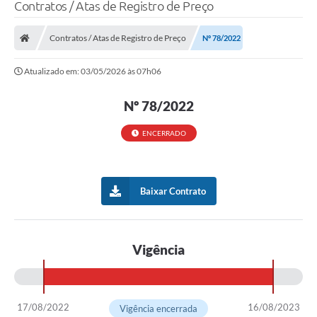
Contratos / Atas de Registro de Preço
LEI GERAL DE PROTEÇÃO DE DADOS
Contratos / Atas de Registro de Preço
Nº 78/2022
CONSELHOS MUNICIPAIS
Atualizado em: 03/05/2026 às 07h06
CONTROLE INTERNO
TAC´S PROMOTORIA/MPF
Nº 78/2022
Planos Municipais
ENCERRADO
Secretarias
A Nossa Cidade
Baixar Contrato
Notícias
Carta de Serviços
Vigência
Audiências Públicas
Ouvidoria
17/08/2022
16/08/2023
Vigência encerrada