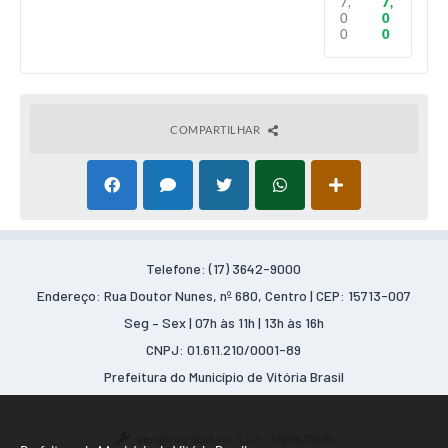
7,
7,
0
0
0
0
COMPARTILHAR
Telefone: (17) 3642-9000
Endereço: Rua Doutor Nunes, nº 680, Centro | CEP: 15713-007
Seg – Sex | 07h às 11h | 13h às 16h
CNPJ: 01.611.210/0001-89
Prefeitura do Município de Vitória Brasil
Versão do Sistema:
3.5.3 - 19/06/2026