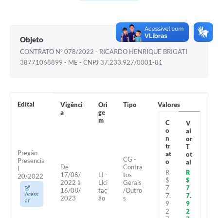
Contas Públicas
Legislação
Objeto
Editais
CONTRATO Nº 078/2022 - RICARDO HENRIQUE BRIGATI
Links
38771068899 - ME - CNPJ 37.233.927/0001-81
Telefones Úteis
Emprega
Edital
Vigênci
Ori
Tipo
Valores
a
ge
A Prefeitura
m
C
V
o
al
SIC/eSIC
n
or
tr
T
Pregão
at
ot
Contato
CG -
Presencia
o
al
De
Contra
l
R
R
17/08/
LI -
tos
20/2022
$
$
2022 à
Lici
Gerais
7
7
16/08/
taç
/Outro
Acess
7.
7.
2023
ão
s
ar
9
9
2
2