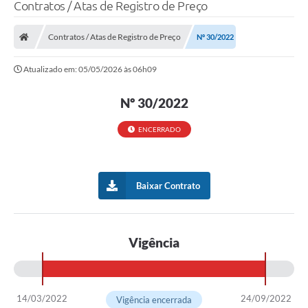
Contratos / Atas de Registro de Preço
LEI GERAL DE PROTEÇÃO DE DADOS
Contratos / Atas de Registro de Preço
Nº 30/2022
CONSELHOS MUNICIPAIS
Atualizado em: 05/05/2026 às 06h09
CONTROLE INTERNO
TAC´S PROMOTORIA/MPF
Nº 30/2022
Planos Municipais
ENCERRADO
Secretarias
A Nossa Cidade
Baixar Contrato
Notícias
Carta de Serviços
Vigência
Audiências Públicas
Ouvidoria
14/03/2022
24/09/2022
Vigência encerrada