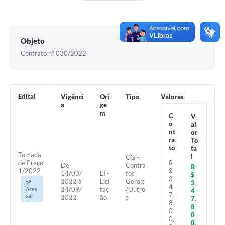
Contas Públicas
Legislação
Objeto
Editais
Contrato nº 030/2022
Links
Telefones Úteis
Edital
Vigênci
Ori
Tipo
Valores
Emprega
a
ge
m
C
V
A Prefeitura
o
al
nt
or
ra
To
SIC/eSIC
to
ta
Tomada
l
CG -
Contato
R
de Preço
De
Contra
R
$
1/2022
14/03/
LI -
tos
$
3
2022 à
Lici
Gerais
3
4
24/09/
taç
/Outro
Aces
4
7.
sar
2022
ão
s
7.
8
8
0
0
0,
0,