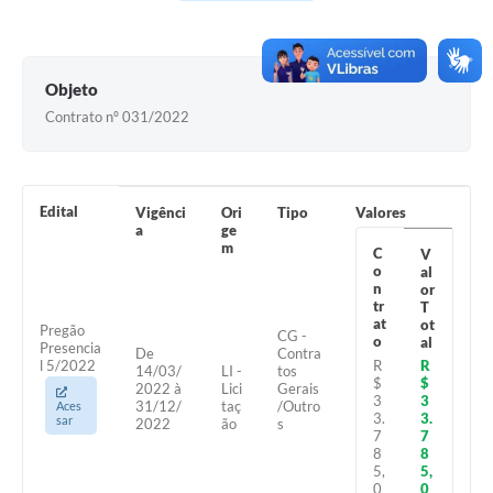
Contas Públicas
Legislação
Objeto
Editais
Contrato nº 031/2022
Links
Telefones Úteis
Edital
Vigênci
Ori
Tipo
Valores
Emprega
a
ge
m
C
V
A Prefeitura
o
al
n
or
tr
T
SIC/eSIC
at
ot
Pregão
CG -
o
al
Presencia
De
Contra
Contato
R
l 5/2022
R
14/03/
LI -
tos
$
$
2022 à
Lici
Gerais
3
3
31/12/
taç
/Outro
Aces
3.
3.
sar
2022
ão
s
7
7
8
8
5,
5,
0
0