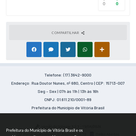
0
0
COMPARTILHAR
Telefone: (17) 3642-9000
Endereço: Rua Doutor Nunes, nº 680, Centro | CEP: 15713-007
Seg – Sex | 07h às 11h | 13h às 16h
CNPJ: 01.611.210/0001-89
Prefeitura do Município de Vitória Brasil
Versão do Sistema:
3.5.3 - 19/06/2026
Prefeitura do Município de Vitória Brasil e os
Portal atualizado em:
07/08/2026 10:12
Dados Abertos