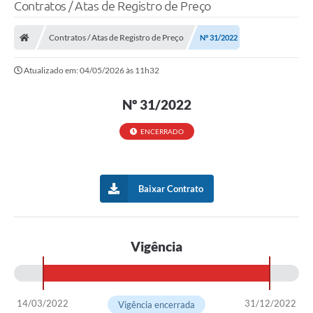
Contratos / Atas de Registro de Preço
LEI GERAL DE PROTEÇÃO DE DADOS
Contratos / Atas de Registro de Preço
Nº 31/2022
CONSELHOS MUNICIPAIS
Atualizado em: 04/05/2026 às 11h32
CONTROLE INTERNO
TAC´S PROMOTORIA/MPF
Nº 31/2022
Planos Municipais
ENCERRADO
Secretarias
A Nossa Cidade
Baixar Contrato
Notícias
Carta de Serviços
Vigência
Audiências Públicas
Ouvidoria
14/03/2022
31/12/2022
Vigência encerrada