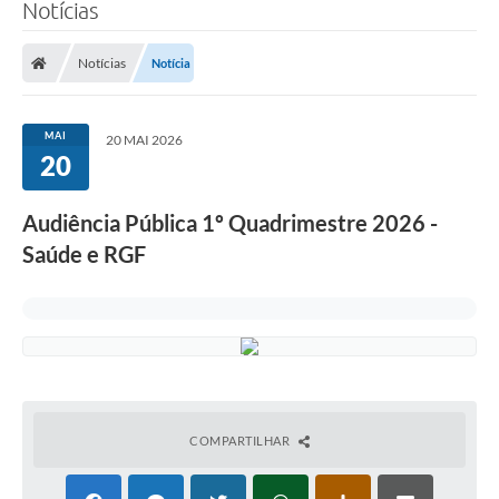
Notícias
LEI GERAL DE PROTEÇÃO DE DADOS
Notícias
Notícia
CONSELHOS MUNICIPAIS
CONTROLE INTERNO
MAI
20 MAI 2026
TAC´S PROMOTORIA/MPF
20
Planos Municipais
Audiência Pública 1º Quadrimestre 2026 -
Secretarias
Saúde e RGF
A Nossa Cidade
Notícias
Carta de Serviços
Audiências Públicas
COMPARTILHAR
Ouvidoria