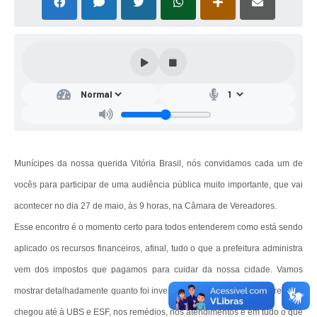
Contas Públicas
Legislação
Editais
Links
Telefones Úteis
Emprega
Munícipes da nossa querida Vitória Brasil, nós convidamos cada um de
A Prefeitura
vocês para participar de uma audiência pública muito importante, que vai
SIC/eSIC
acontecer no dia 27 de maio, às 9 horas, na Câmara de Vereadores.
Contato
Esse encontro é o momento certo para todos entenderem como está sendo
aplicado os recursos financeiros, afinal, tudo o que a prefeitura administra
vem dos impostos que pagamos para cuidar da nossa cidade. Vamos
mostrar detalhadamente quanto foi investido na saúde, como esse recurso
chegou até à UBS e ESF, nos remédios, nos atendimentos e em tudo o que