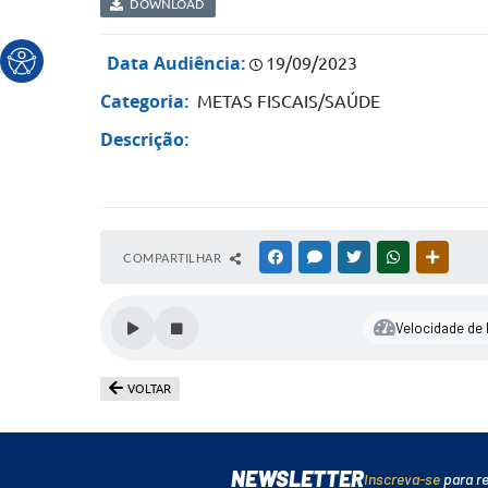
DOWNLOAD
Data Audiência:
19/09/2023
Categoria:
METAS FISCAIS/SAÚDE
Descrição:
COMPARTILHAR
FACEBOOK
MESSENGER
TWITTER
WHATSAPP
OUTRAS
Velocidade de l
VOLTAR
NEWSLETTER
Inscreva-se
para r