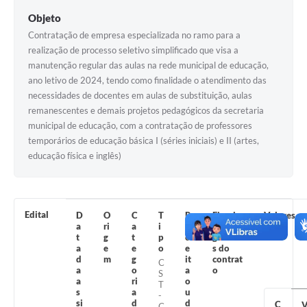
Contas Públicas
Objeto
Legislação
Contratação de empresa especializada no ramo para a
realização de processo seletivo simplificado que visa a
Editais
manutenção regular das aulas na rede municipal de educação,
ano letivo de 2024, tendo como finalidade o atendimento das
Links
necessidades de docentes em aulas de substituição, aulas
remanescentes e demais projetos pedagógicos da secretaria
Telefones Úteis
municipal de educação, com a contratação de professores
Emprega
temporários de educação básica I (séries iniciais) e II (artes,
educação física e inglês)
A Prefeitura
SIC/eSIC
Edital
D
O
C
T
R
Fiscais
Valores
Contato
a
ri
a
i
e
e
t
g
t
p
c
gestore
a
e
e
o
e
s do
d
m
g
it
contrat
C
a
o
a
o
S
a
ri
o
T
s
a
u
-
si
d
d
C
C