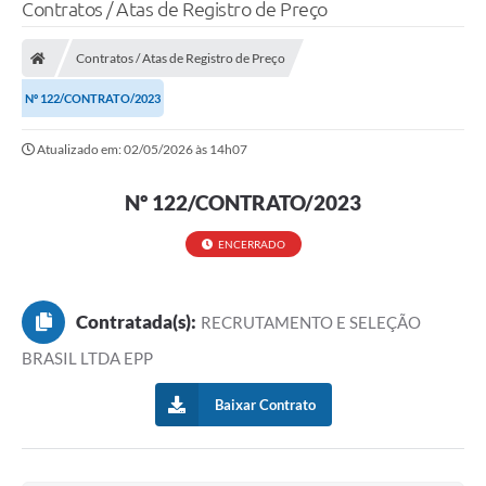
Contratos / Atas de Registro de Preço
LEI GERAL DE PROTEÇÃO DE DADOS
Contratos / Atas de Registro de Preço
CONSELHOS MUNICIPAIS
Nº 122/CONTRATO/2023
CONTROLE INTERNO
Atualizado em: 02/05/2026 às 14h07
TAC´S PROMOTORIA/MPF
Planos Municipais
Nº 122/CONTRATO/2023
Secretarias
ENCERRADO
A Nossa Cidade
Contratada(s):
RECRUTAMENTO E SELEÇÃO
Notícias
BRASIL LTDA EPP
Carta de Serviços
Baixar Contrato
Audiências Públicas
Ouvidoria