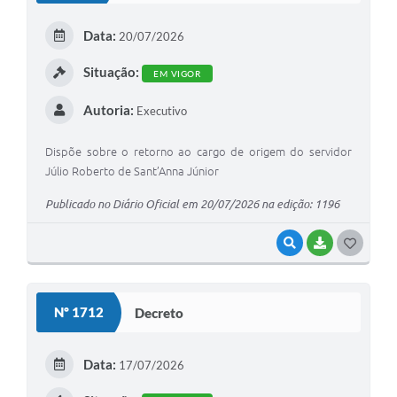
E
Data:
20/07/2026
I
Situação:
EM VIGOR
Autoria:
Executivo
Dispõe sobre o retorno ao cargo de origem do servidor
Júlio Roberto de Sant’Anna Júnior
Publicado no Diário Oficial em 20/07/2026 na edição: 1196
VISUALIZAR
BAIXAR
G
O
S
Nº 1712
Decreto
T
E
Data:
17/07/2026
I