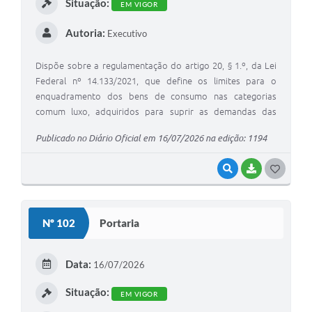
Situação:
EM VIGOR
Autoria:
Executivo
Dispõe sobre a regulamentação do artigo 20, § 1.º, da Lei
Federal nº 14.133/2021, que define os limites para o
enquadramento dos bens de consumo nas categorias
comum luxo, adquiridos para suprir as demandas das
estruturas da Administração Pública Municipal e dá outras
Publicado no Diário Oficial em 16/07/2026 na edição: 1194
providências.
VISUALIZAR
BAIXAR
G
O
S
Nº 102
Portaria
T
E
Data:
16/07/2026
I
Situação:
EM VIGOR