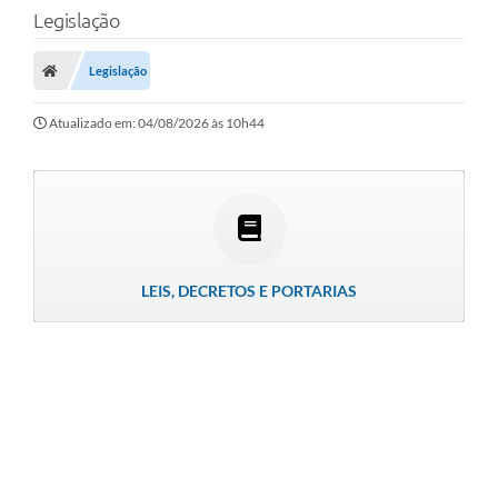
Legislação
LEI GERAL DE PROTEÇÃO DE DADOS
CONSELHOS MUNICIPAIS
Legislação
CONTROLE INTERNO
Atualizado em: 04/08/2026 às 10h44
TAC´S PROMOTORIA/MPF
Planos Municipais
Secretarias
A Nossa Cidade
LEIS, DECRETOS E PORTARIAS
Notícias
Carta de Serviços
Audiências Públicas
Ouvidoria