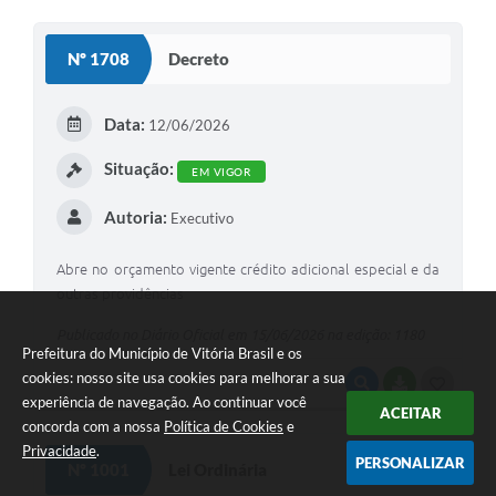
O
S
Nº 1708
Decreto
T
E
Data:
12/06/2026
I
Situação:
EM VIGOR
Autoria:
Executivo
Abre no orçamento vigente crédito adicional especial e da
outras providências
Publicado no Diário Oficial em 15/06/2026 na edição: 1180
Prefeitura do Município de Vitória Brasil e os
cookies: nosso site usa cookies para melhorar a sua
VISUALIZAR
BAIXAR
G
experiência de navegação. Ao continuar você
ACEITAR
O
concorda com a nossa
Política de Cookies
e
Privacidade
.
S
PERSONALIZAR
Nº 1001
Lei Ordinária
T