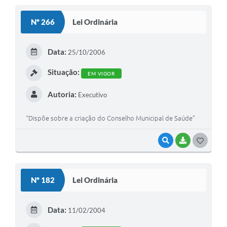
S
Nº 266
Lei Ordinária
T
E
Data:
25/10/2006
I
Situação:
EM VIGOR
Autoria:
Executivo
“Dispõe sobre a criação do Conselho Municipal de Saúde”
VISUALIZAR
BAIXAR
G
O
S
Nº 182
Lei Ordinária
T
E
Data:
11/02/2004
I