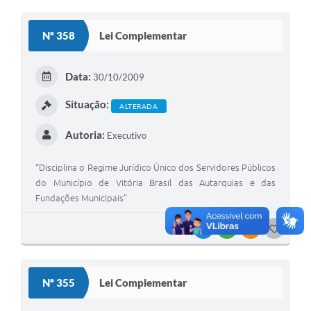
O
S
Nº 358
Lei Complementar
T
E
Data:
30/10/2009
I
Situação:
ALTERADA
Autoria:
Executivo
“Disciplina o Regime Jurídico Único dos Servidores Públicos
do Município de Vitória Brasil das Autarquias e das
Fundações Municipais”
VISUALIZAR
BAIXAR
VÍNCULOS
G
O
S
Nº 355
Lei Complementar
T