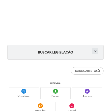
Contas Públicas
Legislação
Editais
Links
Telefones Úteis
Emprega
BUSCAR LEGISLAÇÃO
A Prefeitura
SIC/eSIC
DADOS ABERTOS
Contato
LEGENDA:
Visualizar
Baixar
Anexos
Vínculos
Gostei