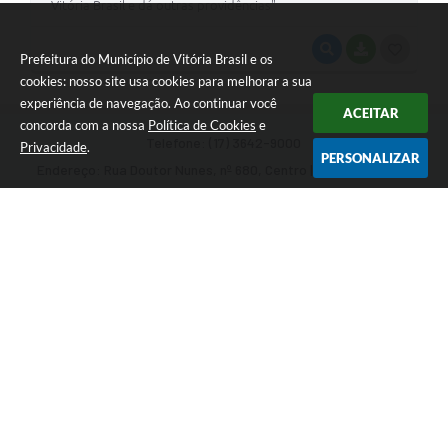
Vitória Brasil e dá outras providências"
VISUALIZAR
BAIXAR
G
Prefeitura do Município de Vitória Brasil e os
cookies: nosso site usa cookies para melhorar a sua
O
experiência de navegação. Ao continuar você
S
ACEITAR
concorda com a nossa
Política de Cookies
e
Telefone: (17) 3642-9000
T
Privacidade
.
PERSONALIZAR
Endereço: Rua Doutor Nunes, nº 680, Centro | CEP: 15713-007
E
Seg – Sex | 07h às 11h | 13h às 16h
I
CNPJ: 01.611.210/0001-89
Prefeitura do Município de Vitória Brasil
Versão do Sistema:
3.5.3 - 19/06/2026
Portal atualizado em:
04/08/2026 14:18
Dados Abertos
Copyright Instar - 2006-2026. Todos os direitos reservados -
Instar Tecnologia