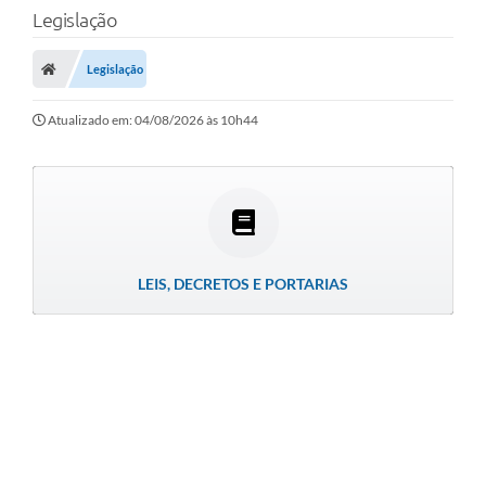
Legislação
LEI GERAL DE PROTEÇÃO DE DADOS
CONSELHOS MUNICIPAIS
Legislação
CONTROLE INTERNO
Atualizado em: 04/08/2026 às 10h44
TAC´S PROMOTORIA/MPF
Planos Municipais
Secretarias
A Nossa Cidade
LEIS, DECRETOS E PORTARIAS
Notícias
Carta de Serviços
Audiências Públicas
Ouvidoria