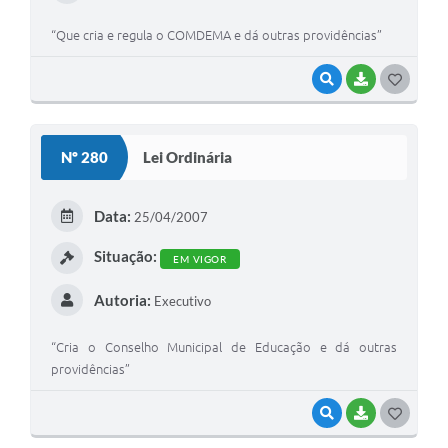
“Que cria e regula o COMDEMA e dá outras providências”
VISUALIZAR
BAIXAR
G
O
S
Nº 280
Lei Ordinária
T
E
Data:
25/04/2007
I
Situação:
EM VIGOR
Autoria:
Executivo
“Cria o Conselho Municipal de Educação e dá outras
providências”
VISUALIZAR
BAIXAR
G
O