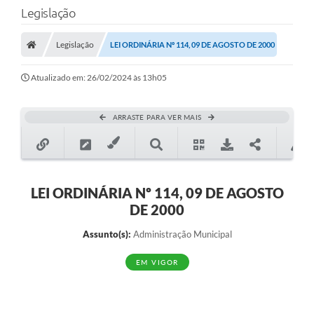
Legislação
LEI GERAL DE PROTEÇÃO DE DADOS
CONSELHOS MUNICIPAIS
Legislação
LEI ORDINÁRIA Nº 114, 09 DE AGOSTO DE 2000
CONTROLE INTERNO
Atualizado em: 26/02/2024 às 13h05
TAC´S PROMOTORIA/MPF
ARRASTE PARA VER MAIS
Planos Municipais
Secretarias
A Nossa Cidade
LEI ORDINÁRIA Nº 114, 09 DE AGOSTO
DE 2000
Notícias
Assunto(s):
Administração Municipal
Carta de Serviços
EM VIGOR
Audiências Públicas
Ouvidoria