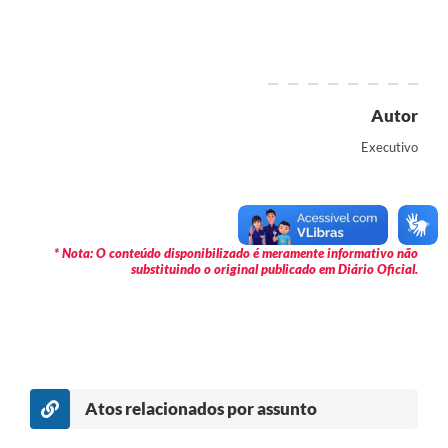
Contas Públicas
Legislação
Editais
Autor
Links
Executivo
Telefones Úteis
Emprega
A Prefeitura
* Nota: O conteúdo disponibilizado é meramente informativo não
substituindo o original publicado em Diário Oficial.
SIC/eSIC
Contato
Atos relacionados por assunto