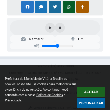
Telefone: (17) 3642-9000
Endereço: Rua Doutor Nunes, nº 680, Centro | CEP: 15713-007
Prefeitura do Município de Vitória Brasil e os
Seg – Sex | 07h às 11h | 13h às 16h
cookies: nosso site usa cookies para melhorar a sua
CNPJ: 01.611.210/0001-89
experiência de navegação. Ao continuar você
ACEITAR
Prefeitura do Município de Vitória Brasil
concorda com a nossa
Política de Cookies
e
Privacidade
.
PERSONALIZAR
Versão do Sistema:
3.5.3 - 19/06/2026