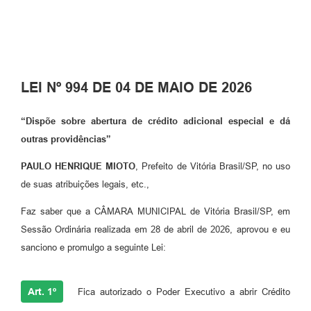
Contas Públicas
Legislação
Editais
LEI Nº 994 DE 04 DE MAIO DE 2026
Links
Telefones Úteis
“Dispõe sobre abertura de crédito adicional especial e dá
outras providências”
Emprega
PAULO HENRIQUE MIOTO
, Prefeito de Vitória Brasil/SP, no uso
A Prefeitura
de suas atribuições legais, etc.,
SIC/eSIC
Faz saber que a CÂMARA MUNICIPAL de Vitória Brasil/SP, em
Contato
Sessão Ordinária realizada em 28 de abril de 2026, aprovou e eu
sanciono e promulgo a seguinte Lei:
Art. 1º
Fica autorizado o Poder Executivo a abrir Crédito