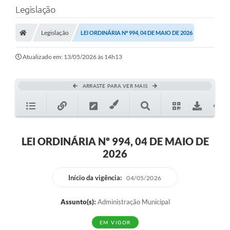
Legislação
LEI GERAL DE PROTEÇÃO DE DADOS
CONSELHOS MUNICIPAIS
Legislação
LEI ORDINÁRIA Nº 994, 04 DE MAIO DE 2026
CONTROLE INTERNO
Atualizado em: 13/05/2026 às 14h13
TAC´S PROMOTORIA/MPF
ARRASTE PARA VER MAIS
Planos Municipais
Secretarias
A Nossa Cidade
LEI ORDINÁRIA Nº 994, 04 DE MAIO DE
2026
Notícias
Carta de Serviços
Início da vigência:
04/05/2026
Audiências Públicas
Assunto(s):
Administração Municipal
Ouvidoria
EM VIGOR