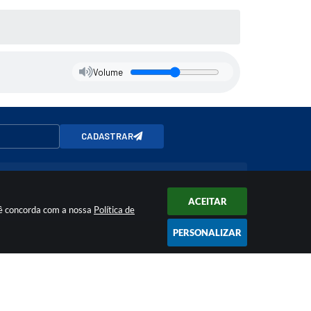
Volume
CADASTRAR
ACEITAR
ocê concorda com a nossa
Política de
PERSONALIZAR
v.br
CNPJ: 01.611.210/0001-89