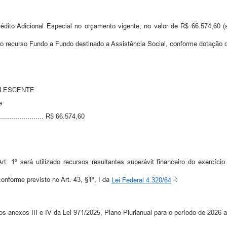
édito Adicional Especial no orçamento vigente, no valor de R$ 66.574,60 (s
o recurso Fundo a Fundo destinado a Assistência Social, conforme dotação o
DOLESCENTE
e
..................... R$ 66.574,60
. 1º será utilizado recursos resultantes superávit financeiro do exercíci
onforme previsto no Art. 43, §1º, I da
Lei Federal 4.320/64
:
s anexos III e IV da Lei 971/2025, Plano Plurianual para o período de 2026 