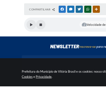
COMPARTILHAR
FACEBOOK
MESSENGER
TWITTER
WHATSAPP
OUTR
Velocidade de 
NEWSLETTER
Inscreva-se
para r
Prefeitura do Município de Vitória Brasil e os cookies: nosso
Cookies
e
Privacidade
.
Rua Doutor Nunes, nº 680, Centro
Seg