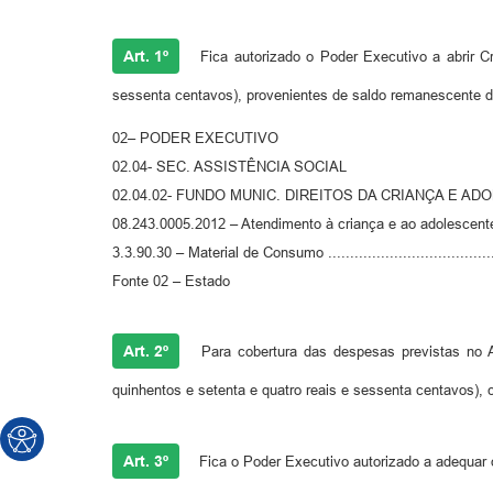
Art. 1º
Fica autorizado o Poder Executivo a abrir Cr
sessenta centavos), provenientes de saldo remanescente d
02– PODER EXECUTIVO
02.04- SEC. ASSISTÊNCIA SOCIAL
02.04.02- FUNDO MUNIC. DIREITOS DA CRIANÇA E A
08.243.0005.2012 – Atendimento à criança e ao adolescent
3.3.90.30 – Material de Consumo ......................................
Fonte 02 – Estado
Art. 2º
Para cobertura das despesas previstas no Art
quinhentos e setenta e quatro reais e sessenta centavos), c
Art. 3º
Fica o Poder Executivo autorizado a adequar o