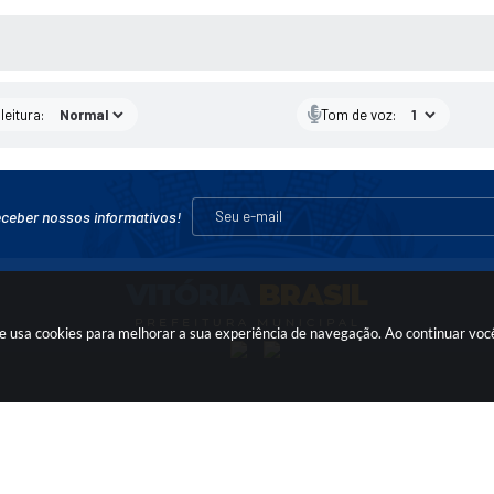
AS MÍDIAS
leitura:
Tom de voz:
eceber nossos informativos!
 site usa cookies para melhorar a sua experiência de navegação. Ao continuar v
 – Sex | 07h às 11h | 13h às 16h
gabinete@vitoriabrasil.sp.go